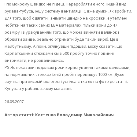
і по мокрому швидко не підеш. Переробляти є чого: інший вид
рукава-тубуса, іншу систему вентиляції. Є вже думки, як зробити.
Для того, щоб одягати і знімати швидко на кросівки, є утеплені
чобітки на таких самих ЕВА матеріалах, тільки вони до 47
розміру і з урахуванням того, що можна вийняти валянок і
обрізати зайве, реально отримати буде такий виріб. Це в
майбутньому. А поки, оглянувши підошви, можу сказати, що
Карпатськими стежками км з 500 пробігу точно повинні
витримати, не розвалившись.
PS Як показали подальші роки користування такими калошами,
на нормальних стежках їхній пробіг перевищує 1000 км. Дуже
зручна при високій вологості устілка-сітка як на фото до статті.
Купував у рибальському магазині.
26.09.2007
Автор статті: Костенко Володимир Миколайович