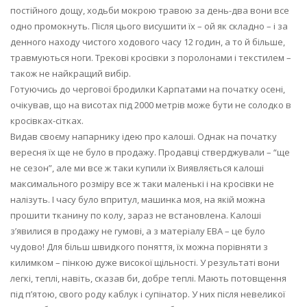
постійного дощу, ходьби мокрою травою за день-два вони все
одно промокнуть. Після цього висушити їх – ой як складно – і за
денного находу чистого ходового часу 12 годин, а то й більше,
травмуються ноги. Трекові кросівки з поролонами і текстилем –
також не найкращий вибір.
Готуючись до чергової бродилки Карпатами на початку осені,
очікував, що на висотах під 2000 метрів може бути не солодко в
кросівках-сітках.
Видав своєму напарнику ідею про калоші. Однак на початку
вересня їх ще не було в продажу. Продавці стверджували – “ще
не сезон”, але ми все ж таки купили їх Виявляється калоші
максимального розміру все ж таки маленькі і на кросівки не
налізуть. І часу було впритул, машинка моя, на якій можна
прошити тканину по колу, зараз не встановлена. Калоші
з’явилися в продажу не гумові, а з матеріалу ЕВА – це було
чудово! Для більш швидкого поняття, їх можна порівняти з
килимком – пінкою дуже високої щільності. У результаті вони
легкі, теплі, навіть, сказав би, добре теплі. Мають потовщення
під п’ятою, свого роду каблук і супінатор. У них після невеликої