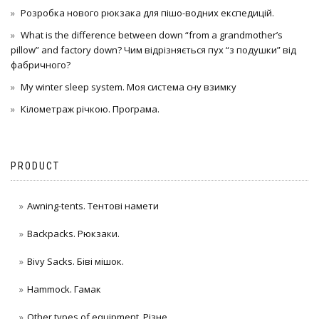
Розробка нового рюкзака для пішо-водних експедицій.
What is the difference between down “from a grandmother’s
pillow” and factory down? Чим відрізняється пух “з подушки” від
фабричного?
My winter sleep system. Моя система сну взимку
Кілометраж річкою. Програма.
PRODUCT
Awning-tents. Тентові намети
Backpacks. Рюкзаки.
Bivy Sacks. Біві мішок.
Hammock. Гамак
Other types of equipment. Різне.