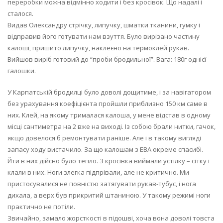
переробки можна відмінно ходити і без кросівок. Що надалі і
сталося.
Видав Олександру стрічку, липучку, шматки тканини, гумку і
відправив його готувати нам взуття. Було вирізано частину
калоші, пришито липучку, наклеєно на термоклей рукав.
Вийшов виріб готовий до “проби бродильної”. Вага: 180г однієї
галошки.
У Карпатській бродилці було доволі дощитиме, і за навігатором
без урахування коефіцієнта пройшли приблизно 150 км саме в
них. Клей, на якому трималася калоша, у мене відстав в одному
місці сантиметра на 2 вже на виході. Із собою брали нитки, гачок,
якщо довелося б ремонтувати раніше. Але і в такому вигляді
запасу ходу вистачило. За що калошам з ЕВА окреме спасибі.
Йти в них дійсно було тепло. З кросівка виймали устілку – сітку і
клали в них. Ноги злегка підпрівали, але не критично. Ми
пристосувалися не повністю затягувати рукав-тубус, і нога
дихала, а верх був прикритий штаниною. У такому режимі ноги
практично не потіли.
Звичайно, замало жорсткості в підошві, хоча вона доволі товста