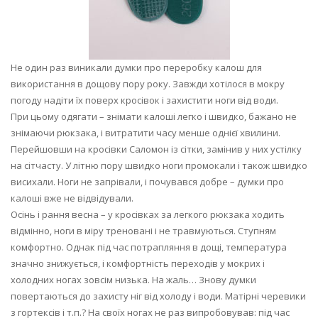
Не один раз виникали думки про переробку калош для
використання в дощову пору року. Завжди хотілося в мокру
погоду надіти їх поверх кросівок і захистити ноги від води.
При цьому одягати – знімати калоші легко і швидко, бажано не
знімаючи рюкзака, і витратити часу менше однієї хвилини.
Перейшовши на кросівки Саломон із сітки, замінив у них устілку
на сітчасту. У літню пору швидко ноги промокали і також швидко
висихали. Ноги не запрівали, і почувався добре – думки про
калоші вже не відвідували.
Осінь і рання весна – у кросівках за легкого рюкзака ходить
відмінно, ноги в міру треновані і не травмуються. Ступням
комфортно. Однак під час потрапляння в дощі, температура
значно знижується, і комфортність переходів у мокрих і
холодних ногах зовсім низька. На жаль… Знову думки
повертаються до захисту ніг від холоду і води. Матірні черевики
з гортексів і т.п.? На своїх ногах не раз випробовував: під час